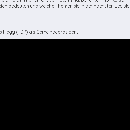
teien bedeuten und welche Themen sie in der nächsten Legisla
s Hegg (FDP) als Gemeindepräsident.