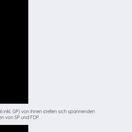
6 inkl. GP) von ihnen stellen sich spannenden
en von SP und FDP.