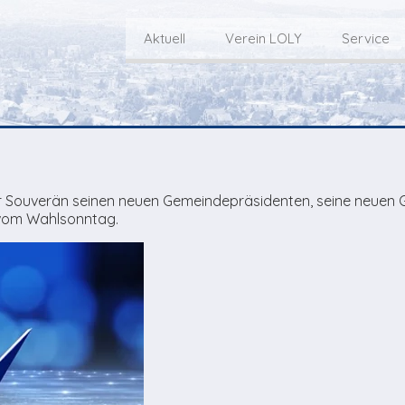
Aktuell
Verein LOLY
Service
Willkommen bei LOLY – «Hie
Der Fernseh-Verein
bini deheim»
Macher
Sen
Aktuell
Über uns
E
Aktuelle Sendung
r Souverän seinen neuen Gemeindepräsidenten, seine neuen G
Redaktionsgebiet
Gottesdienste Online
 vom Wahlsonntag.
TV-Praktikum beim
I
Nächste Events
Lokalfernsehen (VJ)
L
Flos 