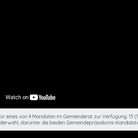
 für eines von 4 Mandaten im Gemeinderat zur Verfügung. 13 (1
 Wiederwahl, darunter die beiden Gemeindepräsidiums-Kandidat