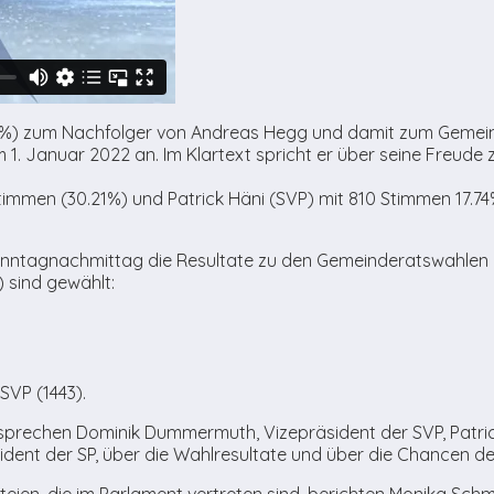
5%) zum Nachfolger von Andreas Hegg und damit zum Gemeind
 1. Januar 2022 an. Im Klartext spricht er über seine Freude
Stimmen (30.21%) und Patrick Häni (SVP) mit 810 Stimmen 17.74
nntagnachmittag die Resultate zu den Gemeinderatswahlen 
 sind gewählt:
SVP (1443).
prechen Dominik Dummermuth, Vizepräsident der SVP, Patrick I
dent der SP, über die Wahlresultate und über die Chancen der
eien, die im Parlament vertreten sind, berichten Monika Schmi