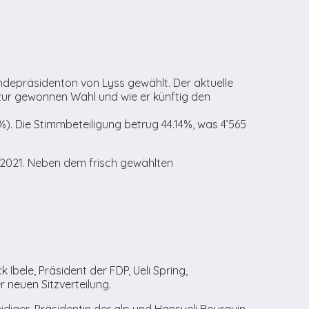
epräsidenton von Lyss gewählt. Der aktuelle
 zur gewonnen Wahl und wie er künftig den
%). Die Stimmbeteiligung betrug 44.14%, was 4’565
2021. Neben dem frisch gewählten
bele, Präsident der FDP, Ueli Spring,
 neuen Sitzverteilung.
diger, Präsidentin der glp und Hansueli Bourquin,