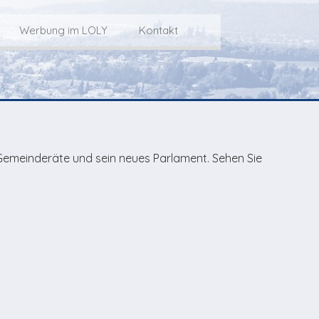
Werbung im LOLY
Kontakt
Service
Werbung im LOLY
Kontakt zu LOLY
dungs-Archiv
Die Fakts rund um
weitere
Lokalfernseh-Werbung
Kontaktmöglichkeiten
ventCorner
Unsere TopSpot-Partner
Weg zum Studio
emeinderäte und sein neues Parlament. Sehen Sie
Agenda
Unsere ProduzentInnen
mmoCorner
Links
OLY-Shop
Chuchichäschtli