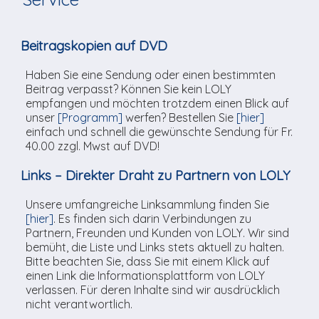
TV-Praktikum beim
Agenda
weitere
Unsere TopSpot-Partner
Kontaktmöglichkeiten
Lokalfernsehen (VJ)
ImmoCorner
Beitragskopien auf DVD
Unsere ProduzentInnen
Weg zum Studio
Links
Haben Sie eine Sendung oder einen bestimmten
Beitrag verpasst? Können Sie kein LOLY
LOLY-Shop
empfangen und möchten trotzdem einen Blick auf
unser
[Programm]
werfen? Bestellen Sie
[hier]
Flos Chuchichäschtli
einfach und schnell die gewünschte Sendung für Fr.
40.00 zzgl. Mwst auf DVD!
Links – Direkter Draht zu Partnern von LOLY
Unsere umfangreiche Linksammlung finden Sie
[hier]
. Es finden sich darin Verbindungen zu
Partnern, Freunden und Kunden von LOLY. Wir sind
bemüht, die Liste und Links stets aktuell zu halten.
Bitte beachten Sie, dass Sie mit einem Klick auf
einen Link die Informationsplattform von LOLY
verlassen. Für deren Inhalte sind wir ausdrücklich
nicht verantwortlich.