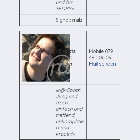
und für
SFDRS.
«
Signet:
msb
r@spots
Mobile 079
Renato
480 06 09
Anneler
Mail senden
«r@-Spots:
Jung und
frech,
einfach und
treffend,
unkomplizie
rt und
kreativ!»