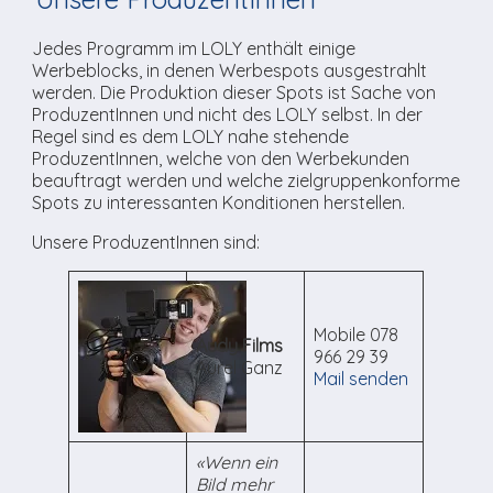
TV-Praktikum beim
Agenda
weitere
Unsere TopSpot-Partner
Kontaktmöglichkeiten
Lokalfernsehen (VJ)
Jedes Programm im LOLY enthält einige
ImmoCorner
Werbeblocks, in denen Werbespots ausgestrahlt
Unsere ProduzentInnen
Weg zum Studio
werden. Die Produktion dieser Spots ist Sache von
Links
ProduzentInnen und nicht des LOLY selbst. In der
Regel sind es dem LOLY nahe stehende
LOLY-Shop
ProduzentInnen, welche von den Werbekunden
beauftragt werden und welche zielgruppenkonforme
Spots zu interessanten Konditionen herstellen.
Flos Chuchichäschtli
Unsere ProduzentInnen sind:
Mobile 078
Audy Films
966 29 39
Aurel Ganz
Mail senden
«Wenn ein
Bild mehr