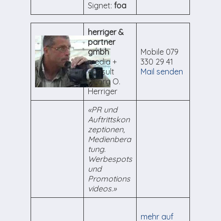
Signet:
foa
herriger &
partner
gmbh
Mobile 079
media +
330 29 41
consult
Mail senden
Georg O.
Herriger
«PR und
Auftrittskon
zeptionen,
Medienbera
tung.
Werbespots
und
Promotions
videos.»
mehr auf