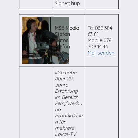
Signet:
hup
MSB Media
Tel 032 384
Stefan
63 81
Batos
Mobile 078
Stefan
709 14 43
Batos
Mail senden
«Ich habe
über 20
Jahre
Erfahrung
im Bereich
Film/Werbu
ng.
Produktione
n für
mehrere
Lokal-TV