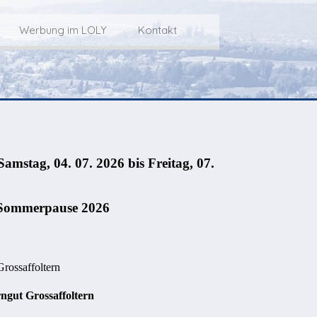
Werbung im LOLY
Kontakt
Service
Werbung im LOLY
Kontakt zu LOLY
dungs-Archiv
Die Fakts rund um
weitere
Lokalfernseh-Werbung
Kontaktmöglichkeiten
ventCorner
Unsere TopSpot-Partner
Weg zum Studio
Agenda
Unsere ProduzentInnen
mmoCorner
Links
OLY-Shop
Chuchichäschtli