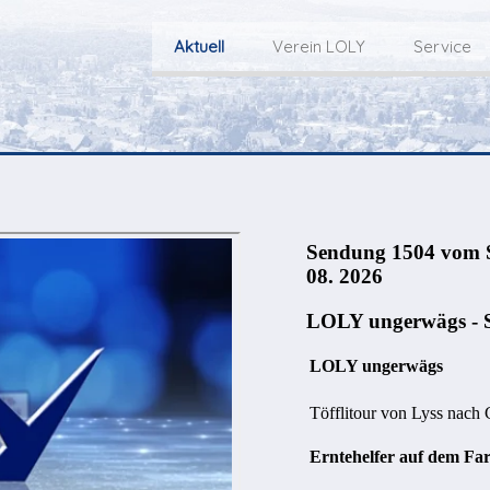
Aktuell
Verein LOLY
Service
Willkommen bei LOLY – «Hie
Der Fernseh-Verein
bini deheim»
Macher
Sen
Aktuell
Über uns
E
Aktuelle Sendung
Redaktionsgebiet
Gottesdienste Online
TV-Praktikum beim
I
Nächste Events
Lokalfernsehen (VJ)
L
Flos 