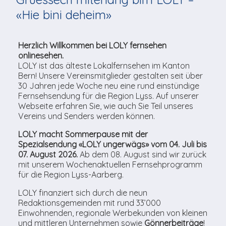
TV-Praktikum beim
Agenda
weitere
Unsere TopSpot-Partner
Kontaktmöglichkeiten
Lokalfernsehen (VJ)
«Hie bini deheim»
ImmoCorner
Unsere ProduzentInnen
Weg zum Studio
Herzlich Willkommen bei LOLY fernsehen
Links
onlinesehen.
LOLY ist das älteste Lokalfernsehen im Kanton
LOLY-Shop
Bern! Unsere Vereinsmitglieder gestalten seit über
30 Jahren jede Woche neu eine rund einstündige
Flos Chuchichäschtli
Fernsehsendung für die Region Lyss. Auf unserer
Webseite erfahren Sie, wie auch Sie Teil unseres
Vereins und Senders werden können.
LOLY macht Sommerpause mit der
Spezialsendung «LOLY ungerwägs» vom 04. Juli bis
07. August 2026.
Ab dem 08. August sind wir zurück
mit unserem Wochenaktuellen Fernsehprogramm
für die Region Lyss-Aarberg.
LOLY finanziert sich durch die neun
Redaktionsgemeinden mit rund 33’000
Einwohnenden, regionale Werbekunden von kleinen
und mittleren Unternehmen sowie
Gönnerbeiträge
!