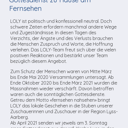
TV-Praktikum beim
Agenda
weitere
Unsere TopSpot-Partner
Kontaktmöglichkeiten
Lokalfernsehen (VJ)
Fernsehen
ImmoCorner
Unsere ProduzentInnen
Weg zum Studio
LOLY ist politisch und konfessionell neutral. Doch
schwere Zeiten erfordern manchmal andere Wege
Links
und Zugeständnisse. In diesen Tagen des
Verzichts, der Ängste und des Verlusts brauchen
LOLY-Shop
die Menschen Zuspruch und Worte, die Hoffnung
verleihen. Das LOLY-Team freut sich über die vielen
Flos Chuchichäschtli
positiven Reaktionen und bestärkt unser Team
bezüglich diesem Angebot.
Zum Schutz der Menschen waren von Mitte März
bis Ende Mai 2020 Versammlungen untersagt. Ab
Ende Oktober 2020 bis Ende März 2021 wurden die
Massnahmen wieder verschärft. Davon betroffen
waren auch die sonntäglichen Gottesdienste.
Getreu dem Motto «fernsehen nahsehen» bringt
LOLY das lokale Geschehen in die Stuben unserer
Zuschauerinnen und Zuschauer in der Region Lyss-
Aarberg.
Ab April 2021 senden wir jeweils am 3. Sonntag