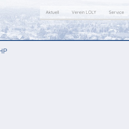
Aktuell
Verein LOLY
Service
Willkommen bei LOLY – «Hie
Der Fernseh-Verein
bini deheim»
Macher
Sen
Aktuell
PHP
Über uns
E
Aktuelle Sendung
Redaktionsgebiet
Gottesdienste Online
TV-Praktikum beim
I
Nächste Events
Lokalfernsehen (VJ)
L
Flos 