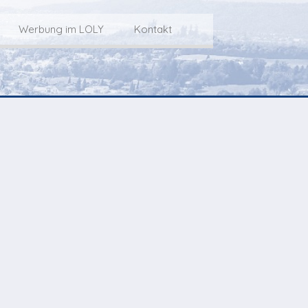
Werbung im LOLY
Kontakt
Service
Werbung im LOLY
Kontakt zu LOLY
dungs-Archiv
Die Fakts rund um
weitere
Lokalfernseh-Werbung
Kontaktmöglichkeiten
ventCorner
Unsere TopSpot-Partner
Weg zum Studio
Agenda
Unsere ProduzentInnen
mmoCorner
Links
OLY-Shop
Chuchichäschtli