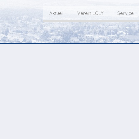
Aktuell
Verein LOLY
Service
Willkommen bei LOLY – «Hie
Der Fernseh-Verein
bini deheim»
Macher
Sen
Aktuell
Über uns
E
Aktuelle Sendung
Redaktionsgebiet
Gottesdienste Online
TV-Praktikum beim
I
Nächste Events
Lokalfernsehen (VJ)
L
Flos 