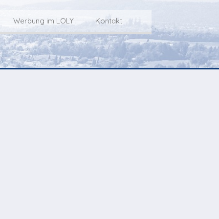
Werbung im LOLY
Kontakt
Service
Werbung im LOLY
Kontakt zu LOLY
dungs-Archiv
Die Fakts rund um
weitere
Lokalfernseh-Werbung
Kontaktmöglichkeiten
ventCorner
Unsere TopSpot-Partner
Weg zum Studio
Agenda
Unsere ProduzentInnen
mmoCorner
Links
OLY-Shop
Chuchichäschtli