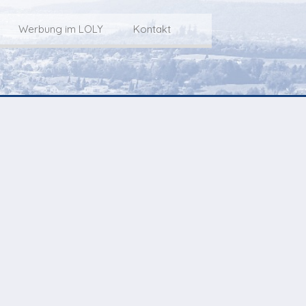
Werbung im LOLY
Kontakt
Service
Werbung im LOLY
Kontakt zu LOLY
dungs-Archiv
Die Fakts rund um
weitere
Lokalfernseh-Werbung
Kontaktmöglichkeiten
ventCorner
Unsere TopSpot-Partner
Weg zum Studio
Agenda
Unsere ProduzentInnen
mmoCorner
Links
OLY-Shop
Chuchichäschtli