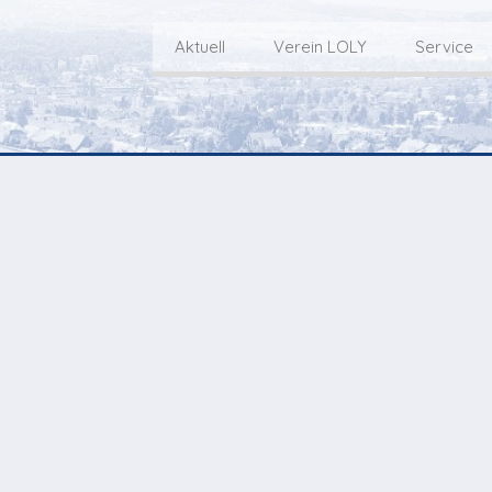
Aktuell
Verein LOLY
Service
Willkommen bei LOLY – «Hie
Der Fernseh-Verein
bini deheim»
Macher
Sen
Aktuell
Über uns
E
Aktuelle Sendung
Redaktionsgebiet
Gottesdienste Online
TV-Praktikum beim
I
Nächste Events
Lokalfernsehen (VJ)
L
Flos 