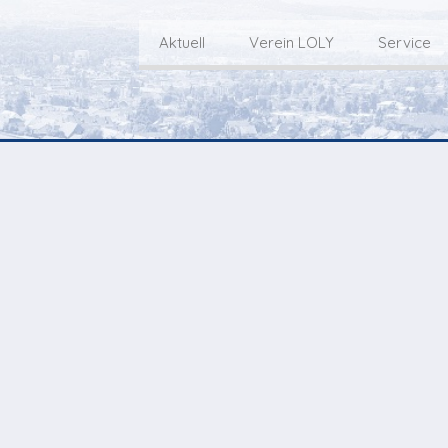
Aktuell
Verein LOLY
Service
Willkommen bei LOLY – «Hie
Der Fernseh-Verein
bini deheim»
Macher
Sen
Aktuell
Über uns
E
Aktuelle Sendung
Redaktionsgebiet
Gottesdienste Online
TV-Praktikum beim
I
Nächste Events
Lokalfernsehen (VJ)
L
Flos 