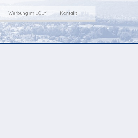
Werbung im LOLY
Kontakt
Service
Werbung im LOLY
Kontakt zu LOLY
dungs-Archiv
Die Fakts rund um
weitere
Lokalfernseh-Werbung
Kontaktmöglichkeiten
ventCorner
Unsere TopSpot-Partner
Weg zum Studio
Agenda
Unsere ProduzentInnen
mmoCorner
Links
OLY-Shop
Chuchichäschtli