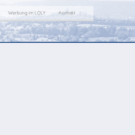
Werbung im LOLY
Kontakt
Service
Werbung im LOLY
Kontakt zu LOLY
dungs-Archiv
Die Fakts rund um
weitere
Lokalfernseh-Werbung
Kontaktmöglichkeiten
ventCorner
Unsere TopSpot-Partner
Weg zum Studio
Agenda
Unsere ProduzentInnen
mmoCorner
Links
OLY-Shop
Chuchichäschtli