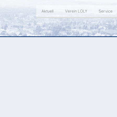
Aktuell
Verein LOLY
Service
Willkommen bei LOLY – «Hie
Der Fernseh-Verein
bini deheim»
Macher
Sen
Aktuell
Über uns
E
Aktuelle Sendung
Redaktionsgebiet
Gottesdienste Online
TV-Praktikum beim
I
Nächste Events
Lokalfernsehen (VJ)
L
Flos 