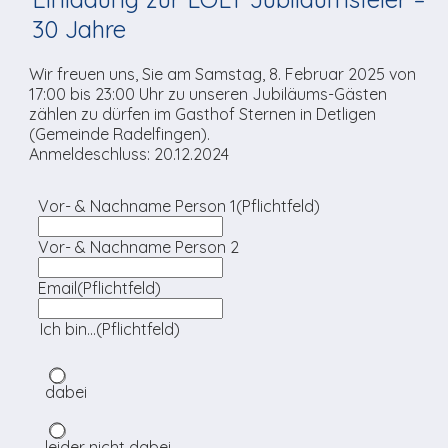
TV-Praktikum beim
Agenda
weitere
Unsere TopSpot-Partner
Kontaktmöglichkeiten
Lokalfernsehen (VJ)
30 Jahre
ImmoCorner
Unsere ProduzentInnen
Weg zum Studio
Wir freuen uns, Sie am Samstag, 8. Februar 2025 von
17:00 bis 23:00 Uhr zu unseren Jubiläums-Gästen
Links
zählen zu dürfen im Gasthof Sternen in Detligen
(Gemeinde Radelfingen).
LOLY-Shop
Anmeldeschluss: 20.12.2024
Flos Chuchichäschtli
Vor- & Nachname Person 1
(Pflichtfeld)
Vor- & Nachname Person 2
Email
(Pflichtfeld)
Ich bin…
(Pflichtfeld)
dabei
leider nicht dabei