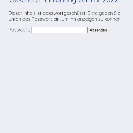
TV-Praktikum beim
Agenda
weitere
Unsere TopSpot-Partner
Kontaktmöglichkeiten
Lokalfernsehen (VJ)
Dieser Inhalt ist passwortgeschützt. Bitte geben Sie
ImmoCorner
unten das Passwort ein, um ihn anzeigen zu können.
Unsere ProduzentInnen
Weg zum Studio
Links
Passwort:
LOLY-Shop
Flos Chuchichäschtli