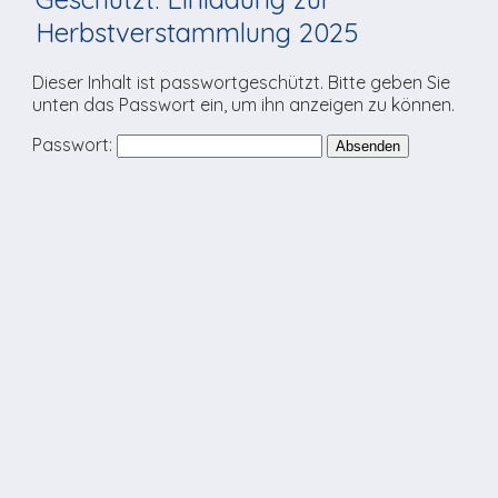
TV-Praktikum beim
Agenda
weitere
Unsere TopSpot-Partner
Kontaktmöglichkeiten
Lokalfernsehen (VJ)
Herbstverstammlung 2025
ImmoCorner
Unsere ProduzentInnen
Weg zum Studio
Dieser Inhalt ist passwortgeschützt. Bitte geben Sie
unten das Passwort ein, um ihn anzeigen zu können.
Links
Passwort:
LOLY-Shop
Flos Chuchichäschtli