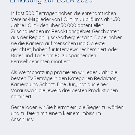
TV-Praktikum beim
Agenda
weitere
Unsere TopSpot-Partner
Kontaktmöglichkeiten
Lokalfernsehen (VJ)
In fast 300 Beiträgen haben die ehrenamtlichen
ImmoCorner
Vereins-Mitglieder von LOLY im Jubiläumsjahr «30
Unsere ProduzentInnen
Weg zum Studio
Jahre LOLY» den über 30‘000 potentiellen
Links
Zuschauenden im Redaktionsgebiet Geschichten
aus der Region Lyss-Aarberg erzählt. Dabei haben
LOLY-Shop
sie die Kamera auf Menschen und Objekte
gerichtet, haben für Interviews recherchiert oder
Bilder und Töne am PC zu spannenden
Flos Chuchichäschtli
Fernsehberichten montiert.
Als Wertschätzung prämieren wir jedes Jahr die
besten TVBeiträge in den Kategorien Redaktion,
Kamera und Schnitt. Eine Jury hat aus einer
Vorauswahl die jeweils drei besten Produktionen
nominiert.
Gerne laden wir Sie hiermit ein, die Sieger zu wählen
und zu feiern mit einem kleinem Imbiss im
Anschluss: