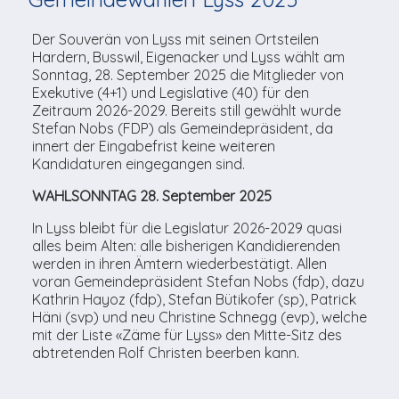
TV-Praktikum beim
Agenda
weitere
Unsere TopSpot-Partner
Kontaktmöglichkeiten
Lokalfernsehen (VJ)
Der Souverän von Lyss mit seinen Ortsteilen
ImmoCorner
Hardern, Busswil, Eigenacker und Lyss wählt am
Unsere ProduzentInnen
Weg zum Studio
Sonntag, 28. September 2025 die Mitglieder von
Links
Exekutive (4+1) und Legislative (40) für den
Zeitraum 2026-2029. Bereits still gewählt wurde
LOLY-Shop
Stefan Nobs (FDP) als Gemeindepräsident, da
innert der Eingabefrist keine weiteren
Kandidaturen eingegangen sind.
Flos Chuchichäschtli
WAHLSONNTAG 28. September 2025
In Lyss bleibt für die Legislatur 2026-2029 quasi
alles beim Alten: alle bisherigen Kandidierenden
werden in ihren Ämtern wiederbestätigt. Allen
voran Gemeindepräsident Stefan Nobs (fdp), dazu
Kathrin Hayoz (fdp), Stefan Bütikofer (sp), Patrick
Häni (svp) und neu Christine Schnegg (evp), welche
mit der Liste «Zäme für Lyss» den Mitte-Sitz des
abtretenden Rolf Christen beerben kann.