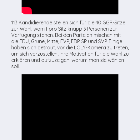
113 Kandidierende stellen sich für die 40 GGR-Sitze
zur Wahl, womit pro Sitz knapp 3 Personen zur
Verfügung stehen. Bei den Parteien mischen mit
die EDU, Grüne, Mitte, EVP, FDP SP und SVP. Einige
haben sich getraut, vor die LOLY-Kamera zu treten,
um sich vorzustellen, ihre Motivation für die Wahl zu
erklären und aufzuzeigen, warum man sie wählen
soll.