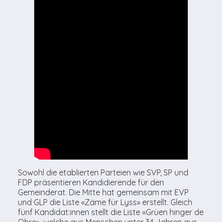
Sowohl die etablierten Parteien wie SVP, SP und
FDP präsentieren Kandidierende für den
Gemeinderat. Die Mitte hat gemeinsam mit EVP
und GLP die Liste «Zäme für Lyss» erstellt. Gleich
fünf Kandidat:innen stellt die Liste «Grüen hinger de
Ohre», welche aus Menschen unter 34 Jahren aus