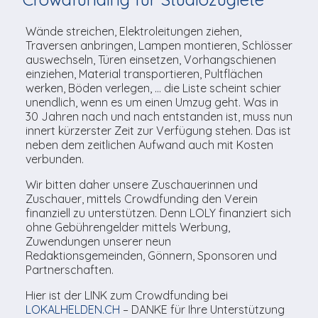
TV-Praktikum beim
Agenda
weitere
Unsere TopSpot-Partner
Kontaktmöglichkeiten
Lokalfernsehen (VJ)
Wände streichen, Elektroleitungen ziehen,
ImmoCorner
Traversen anbringen, Lampen montieren, Schlösser
Unsere ProduzentInnen
Weg zum Studio
auswechseln, Türen einsetzen, Vorhangschienen
Links
einziehen, Material transportieren, Pultflächen
werken, Böden verlegen, … die Liste scheint schier
LOLY-Shop
unendlich, wenn es um einen Umzug geht. Was in
30 Jahren nach und nach entstanden ist, muss nun
innert kürzerster Zeit zur Verfügung stehen. Das ist
Flos Chuchichäschtli
neben dem zeitlichen Aufwand auch mit Kosten
verbunden.
Wir bitten daher unsere Zuschauerinnen und
Zuschauer, mittels Crowdfunding den Verein
finanziell zu unterstützen. Denn LOLY finanziert sich
ohne Gebührengelder mittels Werbung,
Zuwendungen unserer neun
Redaktionsgemeinden, Gönnern, Sponsoren und
Partnerschaften.
Hier ist der LINK zum Crowdfunding bei
LOKALHELDEN.CH
– DANKE für Ihre Unterstützung