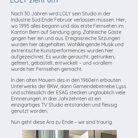
TV-Praktikum beim
Agenda
weitere
Unsere TopSpot-Partner
Kontaktmöglichkeiten
Lokalfernsehen (VJ)
Nach 30 Jahren wird LOLY sein Studio in der
ImmoCorner
Industrie Süd Ende Februar verlassen müssen. Hier,
Unsere ProduzentInnen
Weg zum Studio
wo 1995 alles begann und das erste Fernsehen im
Links
Kanton Bern auf Sendung ging. Zahlreiche Gäste
gingen hier ein und aus. Ereignisreiche Sitzungen
LOLY-Shop
wurden hier abgehalten. Wohlklingende Musik und
extrentische Kunstperformences wurden hier
aufgezeichnet. Es wurde geraucht, getrunken,
Flos Chuchichäschtli
gefeiert, gebastelt, entwickelt – und vorallem
wurde hier Fernsehen gemacht.
In den alten Mauern des in den 1960ern erbauten
Unterwerks der BKW, dann Gemeindebetriebe Lyss
und schliesslich der ESAG stecken unglaublich viele
Erinnerungen. In drei Jahrzehnten ist ein
einzigartiges TV Studio entstanden und fleissig
genutzt worden.
Nun geht diese Ära zu Ende – wir sind traurig.