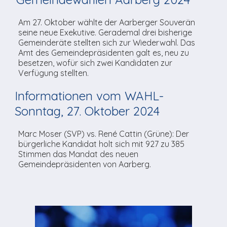
TV-Praktikum beim
Agenda
weitere
Unsere TopSpot-Partner
Kontaktmöglichkeiten
Lokalfernsehen (VJ)
Am 27. Oktober wählte der Aarberger Souverän
ImmoCorner
seine neue Exekutive. Gerademal drei bisherige
Unsere ProduzentInnen
Weg zum Studio
Gemeinderäte stellten sich zur Wiederwahl. Das
Links
Amt des Gemeindepräsidenten galt es, neu zu
besetzen, wofür sich zwei Kandidaten zur
LOLY-Shop
Verfügung stellten.
Informationen vom WAHL-
Flos Chuchichäschtli
Sonntag, 27. Oktober 2024
Marc Moser (SVP) vs. René Cattin (Grüne): Der
bürgerliche Kandidat holt sich mit 927 zu 385
Stimmen das Mandat des neuen
Gemeindepräsidenten von Aarberg.