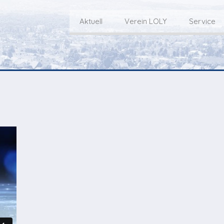
Aktuell
Verein LOLY
Service
Willkommen bei LOLY – «Hie
Der Fernseh-Verein
bini deheim»
Macher
Sen
Aktuell
Über uns
E
Aktuelle Sendung
Redaktionsgebiet
Gottesdienste Online
TV-Praktikum beim
I
Nächste Events
Lokalfernsehen (VJ)
L
Flos 