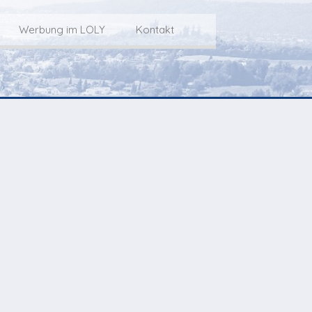
Werbung im LOLY
Kontakt
Service
Werbung im LOLY
Kontakt zu LOLY
dungs-Archiv
Die Fakts rund um
weitere
Lokalfernseh-Werbung
Kontaktmöglichkeiten
ventCorner
Unsere TopSpot-Partner
Weg zum Studio
Agenda
Unsere ProduzentInnen
mmoCorner
Links
OLY-Shop
Chuchichäschtli