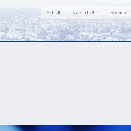
Aktuell
Verein LOLY
Service
Willkommen bei LOLY – «Hie
Der Fernseh-Verein
bini deheim»
Macher
Sen
Aktuell
Über uns
E
Aktuelle Sendung
Redaktionsgebiet
Gottesdienste Online
TV-Praktikum beim
I
Nächste Events
Lokalfernsehen (VJ)
L
Flos 