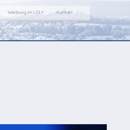
Werbung im LOLY
Kontakt
Service
Werbung im LOLY
Kontakt zu LOLY
dungs-Archiv
Die Fakts rund um
weitere
Lokalfernseh-Werbung
Kontaktmöglichkeiten
ventCorner
Unsere TopSpot-Partner
Weg zum Studio
Agenda
Unsere ProduzentInnen
mmoCorner
Links
OLY-Shop
Chuchichäschtli