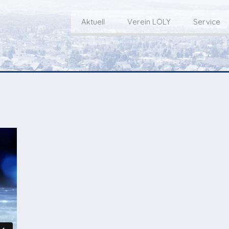
Aktuell
Verein LOLY
Service
Willkommen bei LOLY – «Hie
Der Fernseh-Verein
bini deheim»
Macher
Sen
Aktuell
Über uns
E
Aktuelle Sendung
Redaktionsgebiet
Gottesdienste Online
TV-Praktikum beim
I
Nächste Events
Lokalfernsehen (VJ)
L
Flos 