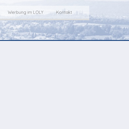
Werbung im LOLY
Kontakt
Service
Werbung im LOLY
Kontakt zu LOLY
dungs-Archiv
Die Fakts rund um
weitere
Lokalfernseh-Werbung
Kontaktmöglichkeiten
ventCorner
Unsere TopSpot-Partner
Weg zum Studio
Agenda
Unsere ProduzentInnen
mmoCorner
Links
OLY-Shop
Chuchichäschtli