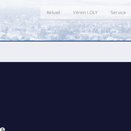
Aktuell
Verein LOLY
Service
Willkommen bei LOLY – «Hie
Der Fernseh-Verein
bini deheim»
Macher
Sen
Aktuell
Über uns
E
Aktuelle Sendung
Redaktionsgebiet
Gottesdienste Online
TV-Praktikum beim
I
Nächste Events
Lokalfernsehen (VJ)
L
Flos 