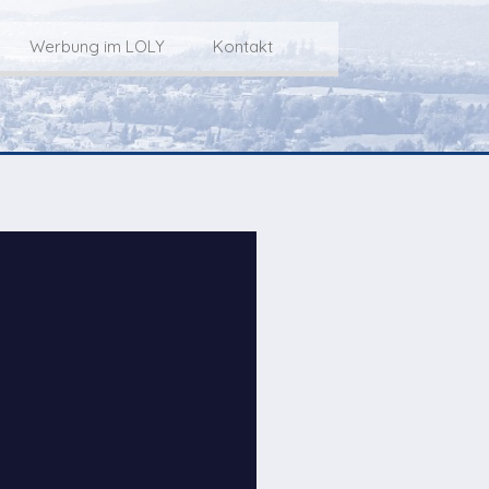
Werbung im LOLY
Kontakt
Service
Werbung im LOLY
Kontakt zu LOLY
dungs-Archiv
Die Fakts rund um
weitere
Lokalfernseh-Werbung
Kontaktmöglichkeiten
ventCorner
Unsere TopSpot-Partner
Weg zum Studio
Agenda
Unsere ProduzentInnen
mmoCorner
Links
OLY-Shop
Chuchichäschtli