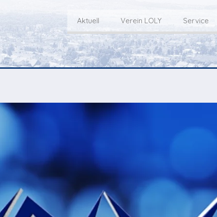
Aktuell
Verein LOLY
Service
Willkommen bei LOLY – «Hie
Der Fernseh-Verein
bini deheim»
Macher
Sen
Aktuell
Über uns
E
Aktuelle Sendung
Redaktionsgebiet
Gottesdienste Online
TV-Praktikum beim
I
Nächste Events
Lokalfernsehen (VJ)
L
Flos 