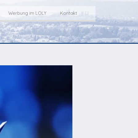
Werbung im LOLY
Kontakt
Service
Werbung im LOLY
Kontakt zu LOLY
dungs-Archiv
Die Fakts rund um
weitere
Lokalfernseh-Werbung
Kontaktmöglichkeiten
ventCorner
Unsere TopSpot-Partner
Weg zum Studio
Agenda
Unsere ProduzentInnen
mmoCorner
Links
OLY-Shop
Chuchichäschtli