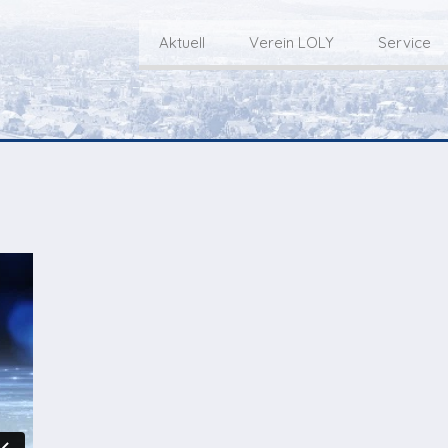
Aktuell
Verein LOLY
Service
Willkommen bei LOLY – «Hie
Der Fernseh-Verein
bini deheim»
Macher
Sen
Aktuell
Über uns
E
Aktuelle Sendung
Redaktionsgebiet
Gottesdienste Online
TV-Praktikum beim
I
Nächste Events
Lokalfernsehen (VJ)
L
Flos 