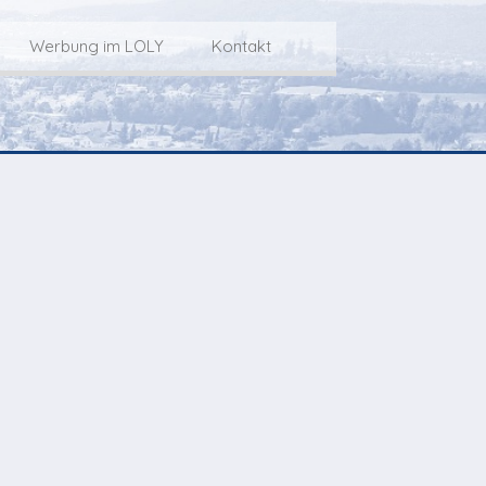
Werbung im LOLY
Kontakt
Service
Werbung im LOLY
Kontakt zu LOLY
dungs-Archiv
Die Fakts rund um
weitere
Lokalfernseh-Werbung
Kontaktmöglichkeiten
ventCorner
Unsere TopSpot-Partner
Weg zum Studio
Agenda
Unsere ProduzentInnen
mmoCorner
Links
OLY-Shop
Chuchichäschtli