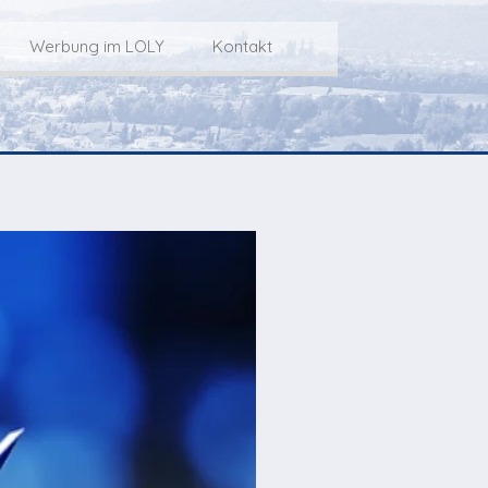
Werbung im LOLY
Kontakt
Service
Werbung im LOLY
Kontakt zu LOLY
dungs-Archiv
Die Fakts rund um
weitere
Lokalfernseh-Werbung
Kontaktmöglichkeiten
ventCorner
Unsere TopSpot-Partner
Weg zum Studio
Agenda
Unsere ProduzentInnen
mmoCorner
Links
OLY-Shop
Chuchichäschtli