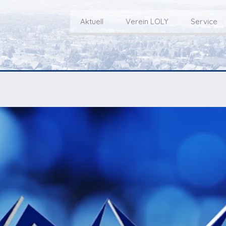
Aktuell
Verein LOLY
Service
Willkommen bei LOLY – «Hie
Der Fernseh-Verein
bini deheim»
Macher
Sen
Aktuell
Über uns
E
Aktuelle Sendung
Redaktionsgebiet
Gottesdienste Online
TV-Praktikum beim
I
Nächste Events
Lokalfernsehen (VJ)
L
Flos 