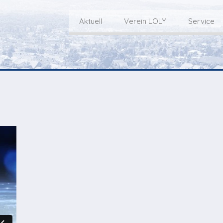
Aktuell
Verein LOLY
Service
Willkommen bei LOLY – «Hie
Der Fernseh-Verein
bini deheim»
Macher
Sen
Aktuell
Über uns
E
Aktuelle Sendung
Redaktionsgebiet
Gottesdienste Online
TV-Praktikum beim
I
Nächste Events
Lokalfernsehen (VJ)
L
Flos 