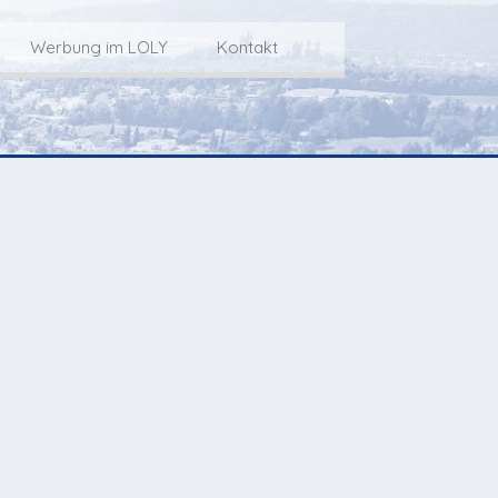
Werbung im LOLY
Kontakt
Service
Werbung im LOLY
Kontakt zu LOLY
dungs-Archiv
Die Fakts rund um
weitere
Lokalfernseh-Werbung
Kontaktmöglichkeiten
ventCorner
Unsere TopSpot-Partner
Weg zum Studio
Agenda
Unsere ProduzentInnen
mmoCorner
Links
OLY-Shop
Chuchichäschtli