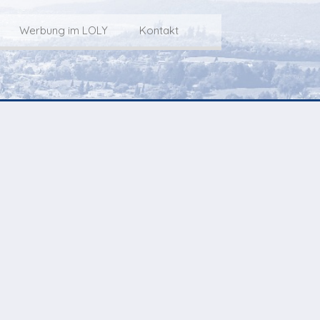
Werbung im LOLY
Kontakt
Service
Werbung im LOLY
Kontakt zu LOLY
dungs-Archiv
Die Fakts rund um
weitere
Lokalfernseh-Werbung
Kontaktmöglichkeiten
ventCorner
Unsere TopSpot-Partner
Weg zum Studio
Agenda
Unsere ProduzentInnen
mmoCorner
Links
OLY-Shop
Chuchichäschtli