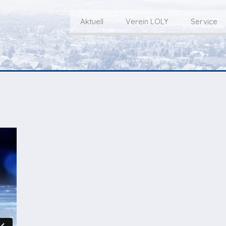
Aktuell
Verein LOLY
Service
Willkommen bei LOLY – «Hie
Der Fernseh-Verein
bini deheim»
Macher
Sen
Aktuell
Über uns
E
Aktuelle Sendung
Redaktionsgebiet
Gottesdienste Online
TV-Praktikum beim
I
Nächste Events
Lokalfernsehen (VJ)
L
Flos 