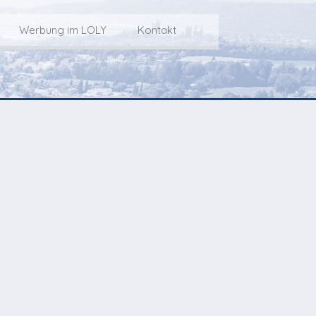
Werbung im LOLY
Kontakt
Service
Werbung im LOLY
Kontakt zu LOLY
dungs-Archiv
Die Fakts rund um
weitere
Lokalfernseh-Werbung
Kontaktmöglichkeiten
ventCorner
Unsere TopSpot-Partner
Weg zum Studio
Agenda
Unsere ProduzentInnen
mmoCorner
Links
OLY-Shop
Chuchichäschtli