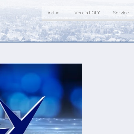
Aktuell
Verein LOLY
Service
Willkommen bei LOLY – «Hie
Der Fernseh-Verein
bini deheim»
Macher
Sen
Aktuell
Über uns
E
Aktuelle Sendung
Redaktionsgebiet
Gottesdienste Online
TV-Praktikum beim
I
Nächste Events
Lokalfernsehen (VJ)
L
Flos 