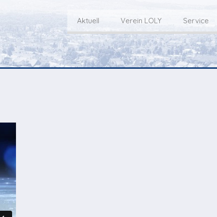
Aktuell
Verein LOLY
Service
Willkommen bei LOLY – «Hie
Der Fernseh-Verein
bini deheim»
Macher
Sen
Aktuell
Über uns
E
Aktuelle Sendung
Redaktionsgebiet
Gottesdienste Online
TV-Praktikum beim
I
Nächste Events
Lokalfernsehen (VJ)
L
Flos 