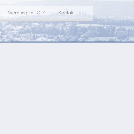
Werbung im LOLY
Kontakt
Service
Werbung im LOLY
Kontakt zu LOLY
dungs-Archiv
Die Fakts rund um
weitere
Lokalfernseh-Werbung
Kontaktmöglichkeiten
ventCorner
Unsere TopSpot-Partner
Weg zum Studio
Agenda
Unsere ProduzentInnen
mmoCorner
Links
OLY-Shop
Chuchichäschtli