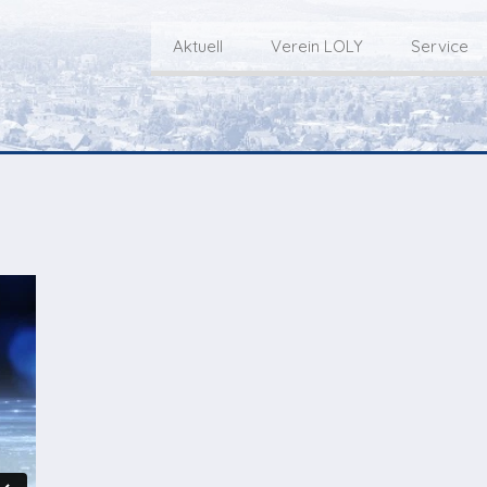
Aktuell
Verein LOLY
Service
Willkommen bei LOLY – «Hie
Der Fernseh-Verein
bini deheim»
Macher
Sen
Aktuell
Über uns
E
Aktuelle Sendung
Redaktionsgebiet
Gottesdienste Online
TV-Praktikum beim
I
Nächste Events
Lokalfernsehen (VJ)
L
Flos 