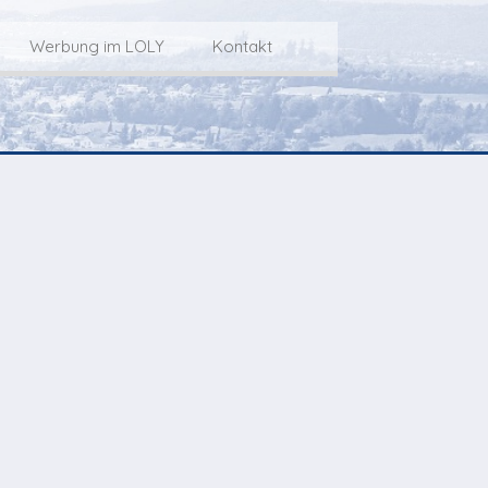
Werbung im LOLY
Kontakt
Service
Werbung im LOLY
Kontakt zu LOLY
dungs-Archiv
Die Fakts rund um
weitere
Lokalfernseh-Werbung
Kontaktmöglichkeiten
ventCorner
Unsere TopSpot-Partner
Weg zum Studio
Agenda
Unsere ProduzentInnen
mmoCorner
Links
OLY-Shop
Chuchichäschtli