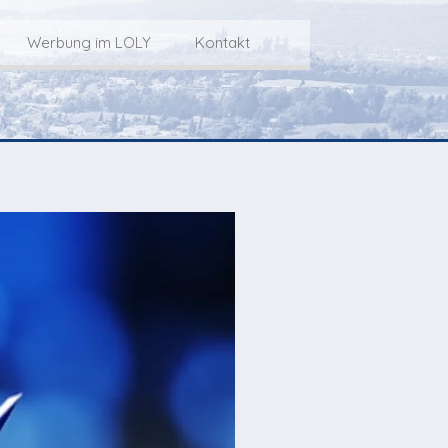
Werbung im LOLY
Kontakt
Service
Werbung im LOLY
Kontakt zu LOLY
dungs-Archiv
Die Fakts rund um
weitere
Lokalfernseh-Werbung
Kontaktmöglichkeiten
ventCorner
Unsere TopSpot-Partner
Weg zum Studio
Agenda
Unsere ProduzentInnen
mmoCorner
Links
OLY-Shop
Chuchichäschtli