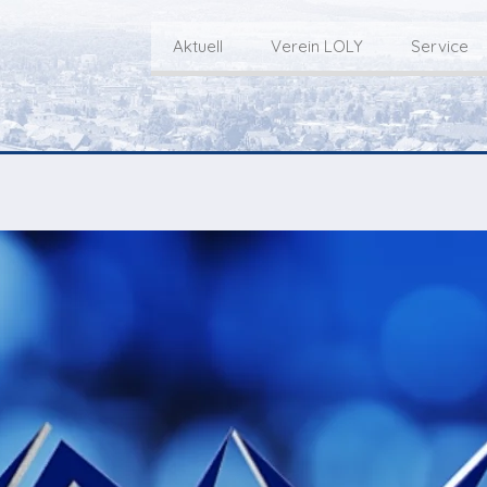
Aktuell
Verein LOLY
Service
Willkommen bei LOLY – «Hie
Der Fernseh-Verein
bini deheim»
Macher
Sen
Aktuell
Über uns
E
Aktuelle Sendung
Redaktionsgebiet
Gottesdienste Online
TV-Praktikum beim
I
Nächste Events
Lokalfernsehen (VJ)
L
Flos 