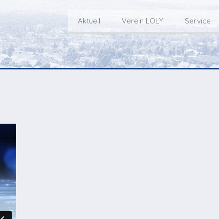
Aktuell
Verein LOLY
Service
Willkommen bei LOLY – «Hie
Der Fernseh-Verein
bini deheim»
Macher
Sen
Aktuell
Über uns
E
Aktuelle Sendung
Redaktionsgebiet
Gottesdienste Online
TV-Praktikum beim
I
Nächste Events
Lokalfernsehen (VJ)
L
Flos 