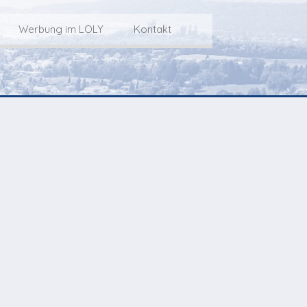
Werbung im LOLY
Kontakt
Service
Werbung im LOLY
Kontakt zu LOLY
dungs-Archiv
Die Fakts rund um
weitere
Lokalfernseh-Werbung
Kontaktmöglichkeiten
ventCorner
Unsere TopSpot-Partner
Weg zum Studio
Agenda
Unsere ProduzentInnen
mmoCorner
Links
OLY-Shop
Chuchichäschtli