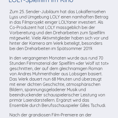
TV-Praktikum beim
Agenda
weitere
Unsere TopSpot-Partner
Kontaktmöglichkeiten
Lokalfernsehen (VJ)
Zum 25. Sender-Jubiläum hat das Lokalfernsehen
ImmoCorner
Lyss und Umgebung LOLY einen namhaften Betrag
Unsere ProduzentInnen
Weg zum Studio
in das Filmprojekt einiger LOLYaner investiert. Als
Links
Co-Produzent hat LOLY massgeblich bei der
Vorbereitung und den Dreharbeiten zum Spielfilm
LOLY-Shop
mitgewirkt. Viele Aktivmitglieder haben sich vor und
hinter der Kamera am Werk beteiligt, besonders
bei den Dreharbeiten im Spätsommer 2019.
Flos Chuchichäschtli
In den vergangenen Monaten wurde aus rund 70
Stunden Filmmaterial der Spielfilm «der Wolf ist tot»
geschnitten, der auf dem gleichnamigen Roman
von Andres Muhmenthaler aus Lobsigen basiert.
Das Werk dauert nun 68 Minuten und überzeugt
mit einer dichten Geschichte, atmosphärischen
Bildern, spannungsgeladener Musik und
beeindruckender schauspielerischer Leistung von
primär Laiendarstellern. Ergänzt wird das
Ensemble durch Berufsschauspieler Gilles Tschudi.
Nach der grandiosen Film-Premiere an der