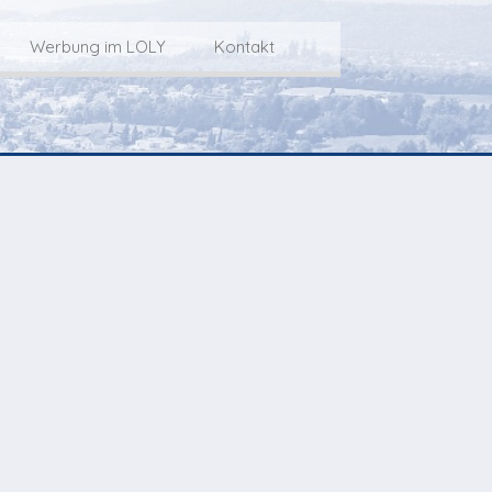
Werbung im LOLY
Kontakt
Service
Werbung im LOLY
Kontakt zu LOLY
dungs-Archiv
Die Fakts rund um
weitere
Lokalfernseh-Werbung
Kontaktmöglichkeiten
ventCorner
Unsere TopSpot-Partner
Weg zum Studio
Agenda
Unsere ProduzentInnen
mmoCorner
Links
OLY-Shop
Chuchichäschtli