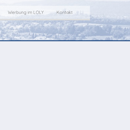
Werbung im LOLY
Kontakt
Service
Werbung im LOLY
Kontakt zu LOLY
dungs-Archiv
Die Fakts rund um
weitere
Lokalfernseh-Werbung
Kontaktmöglichkeiten
ventCorner
Unsere TopSpot-Partner
Weg zum Studio
Agenda
Unsere ProduzentInnen
mmoCorner
Links
OLY-Shop
Chuchichäschtli