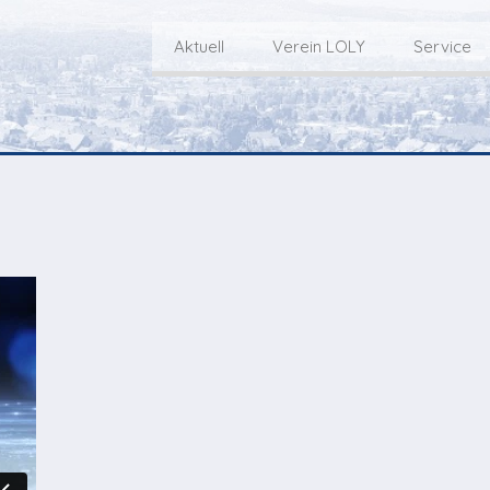
Aktuell
Verein LOLY
Service
Willkommen bei LOLY – «Hie
Der Fernseh-Verein
bini deheim»
Macher
Sen
Aktuell
Über uns
E
Aktuelle Sendung
Redaktionsgebiet
Gottesdienste Online
TV-Praktikum beim
I
Nächste Events
Lokalfernsehen (VJ)
L
Flos 