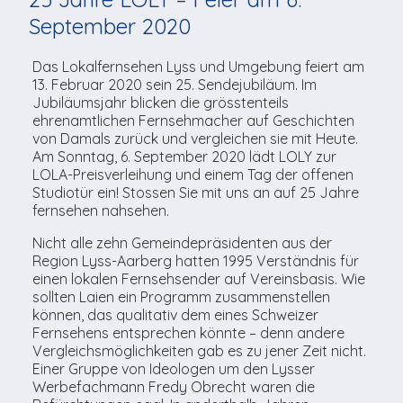
TV-Praktikum beim
Agenda
weitere
Unsere TopSpot-Partner
Kontaktmöglichkeiten
Lokalfernsehen (VJ)
September 2020
ImmoCorner
Unsere ProduzentInnen
Weg zum Studio
Das Lokalfernsehen Lyss und Umgebung feiert am
13. Februar 2020 sein 25. Sendejubiläum. Im
Links
Jubiläumsjahr blicken die grösstenteils
ehrenamtlichen Fernsehmacher auf Geschichten
LOLY-Shop
von Damals zurück und vergleichen sie mit Heute.
Am Sonntag, 6. September 2020 lädt LOLY zur
Flos Chuchichäschtli
LOLA-Preisverleihung und einem Tag der offenen
Studiotür ein! Stossen Sie mit uns an auf 25 Jahre
fernsehen nahsehen.
Nicht alle zehn Gemeindepräsidenten aus der
Region Lyss-Aarberg hatten 1995 Verständnis für
einen lokalen Fernsehsender auf Vereinsbasis. Wie
sollten Laien ein Programm zusammenstellen
können, das qualitativ dem eines Schweizer
Fernsehens entsprechen könnte – denn andere
Vergleichsmöglichkeiten gab es zu jener Zeit nicht.
Einer Gruppe von Ideologen um den Lysser
Werbefachmann Fredy Obrecht waren die