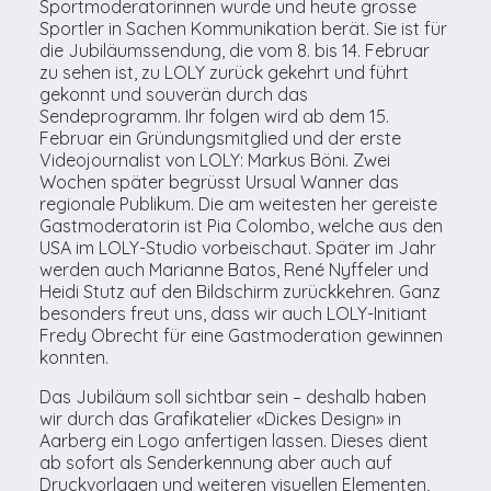
Sportmoderatorinnen wurde und heute grosse
Sportler in Sachen Kommunikation berät. Sie ist für
die Jubiläumssendung, die vom 8. bis 14. Februar
zu sehen ist, zu LOLY zurück gekehrt und führt
gekonnt und souverän durch das
Sendeprogramm. Ihr folgen wird ab dem 15.
Februar ein Gründungsmitglied und der erste
Videojournalist von LOLY: Markus Böni. Zwei
Wochen später begrüsst Ursual Wanner das
regionale Publikum. Die am weitesten her gereiste
Gastmoderatorin ist Pia Colombo, welche aus den
USA im LOLY-Studio vorbeischaut. Später im Jahr
werden auch Marianne Batos, René Nyffeler und
Heidi Stutz auf den Bildschirm zurückkehren. Ganz
besonders freut uns, dass wir auch LOLY-Initiant
Fredy Obrecht für eine Gastmoderation gewinnen
konnten.
Das Jubiläum soll sichtbar sein – deshalb haben
wir durch das Grafikatelier «Dickes Design» in
Aarberg ein Logo anfertigen lassen. Dieses dient
ab sofort als Senderkennung aber auch auf
Druckvorlagen und weiteren visuellen Elementen,