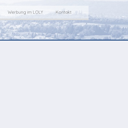
Werbung im LOLY
Kontakt
Service
Werbung im LOLY
Kontakt zu LOLY
dungs-Archiv
Die Fakts rund um
weitere
Lokalfernseh-Werbung
Kontaktmöglichkeiten
ventCorner
Unsere TopSpot-Partner
Weg zum Studio
Agenda
Unsere ProduzentInnen
mmoCorner
Links
OLY-Shop
Chuchichäschtli