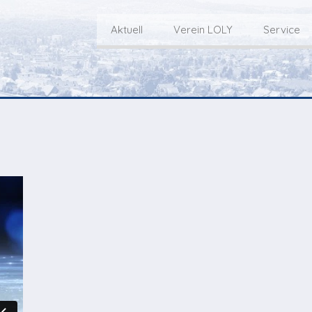
Aktuell
Verein LOLY
Service
Willkommen bei LOLY – «Hie
Der Fernseh-Verein
bini deheim»
Macher
Sen
Aktuell
Über uns
E
Aktuelle Sendung
Redaktionsgebiet
Gottesdienste Online
TV-Praktikum beim
I
Nächste Events
Lokalfernsehen (VJ)
L
Flos 