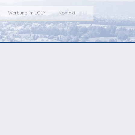
Werbung im LOLY
Kontakt
Service
Werbung im LOLY
Kontakt zu LOLY
dungs-Archiv
Die Fakts rund um
weitere
Lokalfernseh-Werbung
Kontaktmöglichkeiten
ventCorner
Unsere TopSpot-Partner
Weg zum Studio
Agenda
Unsere ProduzentInnen
mmoCorner
Links
OLY-Shop
Chuchichäschtli