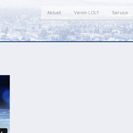
Aktuell
Verein LOLY
Service
Willkommen bei LOLY – «Hie
Der Fernseh-Verein
bini deheim»
Macher
Sen
Aktuell
Über uns
E
Aktuelle Sendung
Redaktionsgebiet
Gottesdienste Online
TV-Praktikum beim
I
Nächste Events
Lokalfernsehen (VJ)
L
Flos 