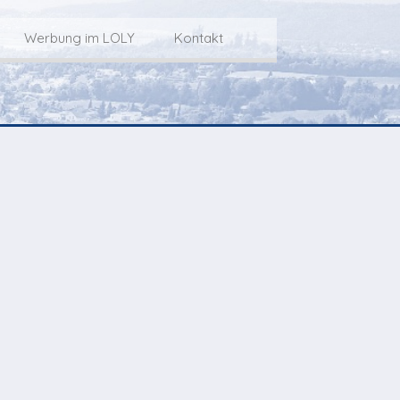
Werbung im LOLY
Kontakt
Service
Werbung im LOLY
Kontakt zu LOLY
dungs-Archiv
Die Fakts rund um
weitere
Lokalfernseh-Werbung
Kontaktmöglichkeiten
ventCorner
Unsere TopSpot-Partner
Weg zum Studio
Agenda
Unsere ProduzentInnen
mmoCorner
Links
OLY-Shop
Chuchichäschtli