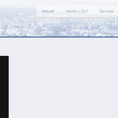
Aktuell
Verein LOLY
Service
Willkommen bei LOLY – «Hie
Der Fernseh-Verein
bini deheim»
Macher
Sen
Aktuell
Über uns
E
Aktuelle Sendung
Redaktionsgebiet
Gottesdienste Online
TV-Praktikum beim
I
Nächste Events
Lokalfernsehen (VJ)
L
Flos 