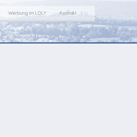
Werbung im LOLY
Kontakt
Service
Werbung im LOLY
Kontakt zu LOLY
dungs-Archiv
Die Fakts rund um
weitere
Lokalfernseh-Werbung
Kontaktmöglichkeiten
ventCorner
Unsere TopSpot-Partner
Weg zum Studio
Agenda
Unsere ProduzentInnen
mmoCorner
Links
OLY-Shop
Chuchichäschtli