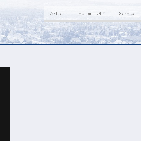
Aktuell
Verein LOLY
Service
Willkommen bei LOLY – «Hie
Der Fernseh-Verein
bini deheim»
Macher
Sen
Aktuell
Über uns
E
Aktuelle Sendung
Redaktionsgebiet
Gottesdienste Online
TV-Praktikum beim
I
Nächste Events
Lokalfernsehen (VJ)
L
Flos 