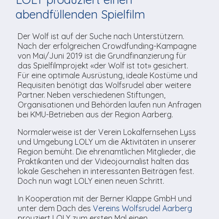
TV-Praktikum beim
Agenda
weitere
Unsere TopSpot-Partner
Kontaktmöglichkeiten
Lokalfernsehen (VJ)
abendfüllenden Spielfilm
ImmoCorner
Unsere ProduzentInnen
Weg zum Studio
Der Wolf ist auf der Suche nach Unterstützern.
Nach der erfolgreichen Crowdfunding-Kampagne
Links
von Mai/Juni 2019 ist die Grundfinanzierung für
das Spielfilmprojekt «der Wolf ist tot» gesichert.
LOLY-Shop
Für eine optimale Ausrüstung, ideale Kostüme und
Requisiten benötigt das Wolfsrudel aber weitere
Flos Chuchichäschtli
Partner. Neben verschiedenen Stiftungen,
Organisationen und Behörden laufen nun Anfragen
bei KMU-Betrieben aus der Region Aarberg.
Normalerweise ist der Verein Lokalfernsehen Lyss
und Umgebung LOLY um die Aktivitäten in unserer
Region bemüht. Die ehrenamtlichen Mitglieder, die
Praktikanten und der Videojournalist halten das
lokale Geschehen in interessanten Beiträgen fest.
Doch nun wagt LOLY einen neuen Schritt.
In Kooperation mit der Berner Klappe GmbH und
unter dem Dach des
Vereins Wolfsrudel Aarberg
prouziert LOLY zum ersten Mal einen