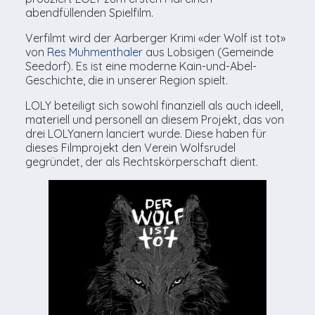
abendfüllenden Spielfilm.
Verfilmt wird der Aarberger Krimi «der Wolf ist tot»
von
Res Muhmenthaler
aus Lobsigen (Gemeinde
Seedorf). Es ist eine moderne Kain-und-Abel-
Geschichte, die in unserer Region spielt.
LOLY beteiligt sich sowohl finanziell als auch ideell,
materiell und personell an diesem Projekt, das von
drei LOLYanern lanciert wurde. Diese haben für
dieses Filmprojekt den Verein Wolfsrudel
gegründet, der als Rechtskörperschaft dient.