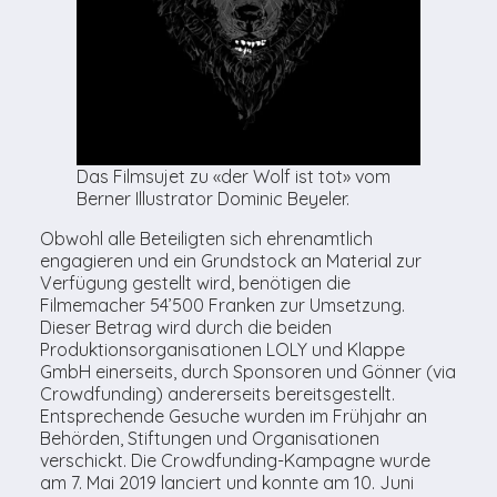
Das Filmsujet zu «der Wolf ist tot» vom
Berner Illustrator Dominic Beyeler.
Obwohl alle Beteiligten sich ehrenamtlich
engagieren und ein Grundstock an Material zur
Verfügung gestellt wird, benötigen die
Filmemacher 54’500 Franken zur Umsetzung.
Dieser Betrag wird durch die beiden
Produktionsorganisationen LOLY und Klappe
GmbH einerseits, durch Sponsoren und Gönner (via
Crowdfunding) andererseits bereitsgestellt.
Entsprechende Gesuche wurden im Frühjahr an
Behörden, Stiftungen und Organisationen
verschickt. Die Crowdfunding-Kampagne wurde
am 7. Mai 2019 lanciert und konnte am 10. Juni