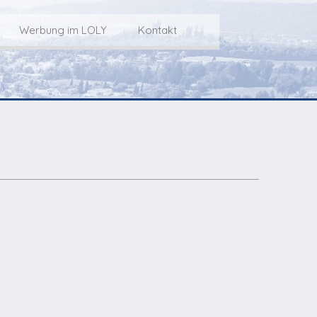
Werbung im LOLY
Kontakt
Service
Werbung im LOLY
Kontakt zu LOLY
dungs-Archiv
Die Fakts rund um
weitere
Lokalfernseh-Werbung
Kontaktmöglichkeiten
ventCorner
Unsere TopSpot-Partner
Weg zum Studio
Agenda
Unsere ProduzentInnen
mmoCorner
Links
OLY-Shop
Chuchichäschtli