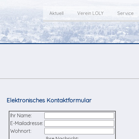
Aktuell
Verein LOLY
Service
Willkommen bei LOLY – «Hie
Der Fernseh-Verein
bini deheim»
Macher
Sen
Aktuell
Über uns
E
Aktuelle Sendung
Redaktionsgebiet
Gottesdienste Online
TV-Praktikum beim
I
Nächste Events
Lokalfernsehen (VJ)
L
Flos 