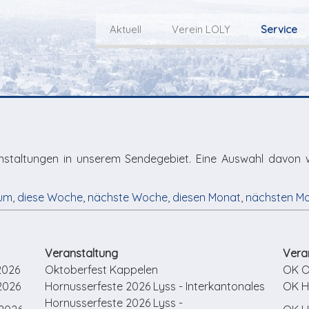
Aktuell
Verein LOLY
Service
Willkommen bei LOLY – «Hie
Der Fernseh-Verein
bini deheim»
Macher
Sen
Aktuell
Über uns
E
Aktuelle Sendung
Redaktionsgebiet
Gottesdienste Online
TV-Praktikum beim
I
Nächste Events
Lokalfernsehen (VJ)
L
Flos 