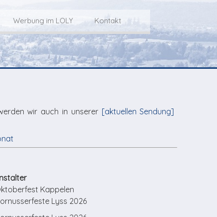
Werbung im LOLY
Kontakt
Service
Werbung im LOLY
Kontakt zu LOLY
dungs-Archiv
Die Fakts rund um
weitere
Lokalfernseh-Werbung
Kontaktmöglichkeiten
ventCorner
Unsere TopSpot-Partner
Weg zum Studio
Agenda
Unsere ProduzentInnen
mmoCorner
Links
OLY-Shop
Chuchichäschtli